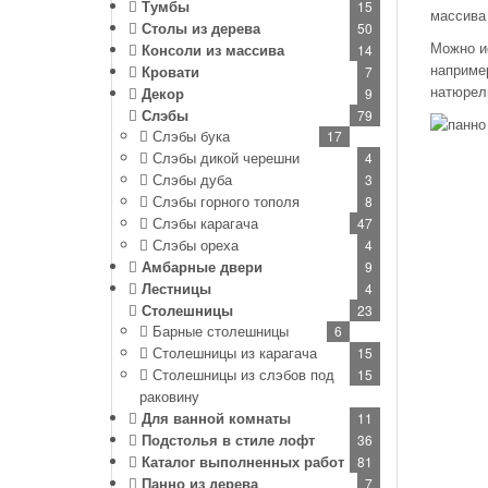
Тумбы
15
массива
дре
Мат
Столы из дерева
50
Можно ис
Консоли из массива
14
наприме
Кровати
7
натюрел
Декор
9
Слэбы
79
Слэбы бука
17
Слэбы дикой черешни
4
Слэбы дуба
3
Слэбы горного тополя
8
Слэбы карагача
47
Слэбы ореха
4
Амбарные двери
9
Лестницы
4
Столешницы
23
Барные столешницы
6
Столешницы из карагача
15
Столешницы из слэбов под
15
раковину
Для ванной комнаты
11
Подстолья в стиле лофт
36
Каталог выполненных работ
81
Панно из дерева
7