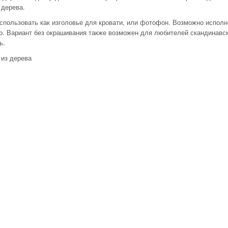
 дерева.
весина
ериал:
пользовать как изголовье для кровати, или фотофон. Возможно исполне
р. Вариант без окрашивания также возможен для любителей скандинавск
ь.