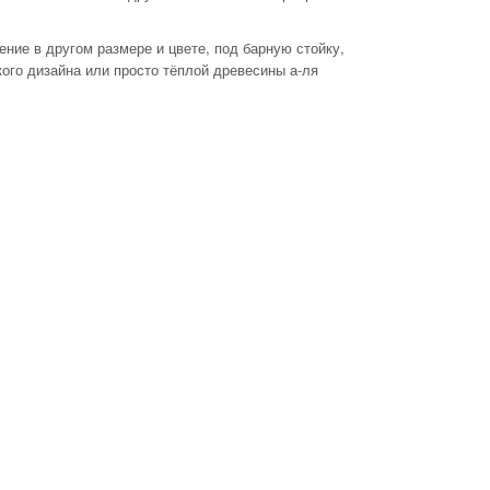
древесины
Материал: Комбинированная
ние в другом размере и цвете, под барную стойку,
древесина
ого дизайна или просто тёплой древесины а-ля