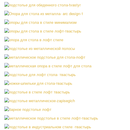
Материал:
Ножки для стола из прута — Raven
Материал:
Подстолье для обеденного стола — Legion
Материал:
Опора для стола из металла- arc design
Материал:
Опоры для стола в стиле минимализм
Материал:
Опоры для стола в стиле лофт
Материал:
Опора для стола в лофт стиле
Материал:
Подстолье из металлической полосы
Материал:
Металлическое подстолье для стола-лофт
Материал:
Металлическая опора в стиле лофт для стола
Материал:
Подстолье для лофт стола из металла —
Triton
Ножки-шпильки для стола-Trian
Материал: профильная труба
Материал:
Подстолье в стиле лофт
Материал:
Подстолье металлическое-zapisegich
Материал: стальная полоса
Барное подстолье — kraft
Материал:
Металлическое подстолье в стиле лофт