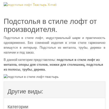
-Спайдер
Подстолье в индустриальном стиле -Eiffel
Материал:
Материал:
Подстолье лофт из металлической полосы X-
mati
Подстолья в стиле лофт от
Материал: полоса
производителя.
Подстолья в стиле лофт, индустриальный шарм и практичность
одновременно. Без сомнений изделия в этом стиле гармонично
впишутся в интерьер. Подстолья из металла, трубы, дерева- в
наличии и под заказ.
В данной категории представлены:
подстолья в стиле лофт из
металла, опоры для столов, ножки для столешниц, подстолья
из полосы, трубы, дерева.
Другие виды:
Категории