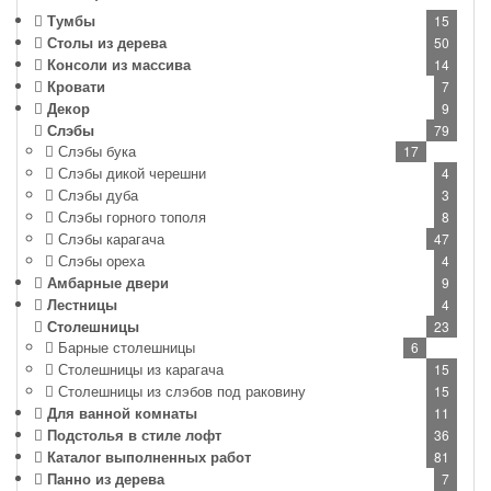
Тумбы
15
Столы из дерева
50
Консоли из массива
14
Кровати
7
Декор
9
Слэбы
79
Слэбы бука
17
Слэбы дикой черешни
4
Слэбы дуба
3
Слэбы горного тополя
8
Слэбы карагача
47
Слэбы ореха
4
Амбарные двери
9
Лестницы
4
Столешницы
23
Барные столешницы
6
Столешницы из карагача
15
Столешницы из слэбов под раковину
15
Для ванной комнаты
11
Подстолья в стиле лофт
36
Каталог выполненных работ
81
Панно из дерева
7