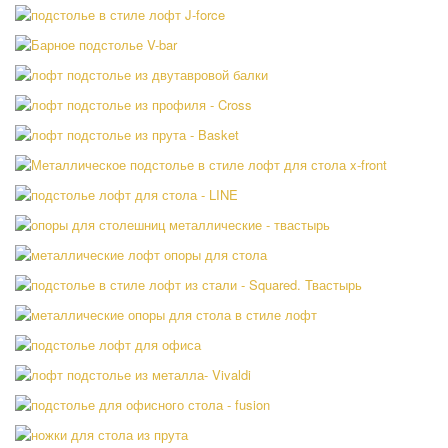
Материал:
Лофт подстолье HULK
Материал:
Подстолье в стиле лофт J-force
Материал:
Барное подстолье V-bar
Материал:
Лофт подстолье из двутавровой балки
Материал:
Лофт подстолье из профиля — Cross
Материал:
Лофт подстолье из прута — Basket
Материал:
Металлическое подстолье в стиле лофт для
стола x-front
Опоры лофт для стола — LINE
Материал:
Материал:
Опоры для столешниц металлические-golden
Материал:
Металлические лофт опоры для стола Splice
Материал:
Подстолье в стиле лофт из стали — Squared
Материал:
Металлические опоры для стола в стиле лофт
— Butterfly
Подстолье лофт для офиса Y-craft
Материал:
Материал:
Лофт подстолье из металла- Vivaldi
Материал:
Подстолье для офисного стола — Fusion