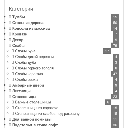
Категории
Тумбы
15
Столы из дерева
50
Консоли из массива
14
Кровати
7
Декор
9
Слэбы
79
Слэбы бука
17
Слэбы дикой черешни
4
Слэбы дуба
3
Слэбы горного тополя
8
Слэбы карагача
47
Слэбы ореха
4
Амбарные двери
9
Лестницы
4
Столешницы
23
Барные столешницы
6
Столешницы из карагача
15
Столешницы из слэбов под раковину
15
Для ванной комнаты
11
Подстолья в стиле лофт
36